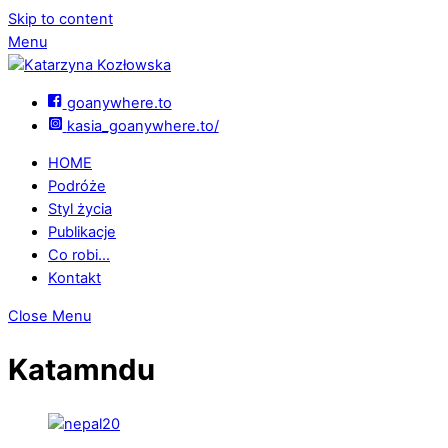
Skip to content
Menu
goanywhere.to
kasia_goanywhere.to/
HOME
Podróże
Styl życia
Publikacje
Co robi…
Kontakt
Close Menu
Katamndu