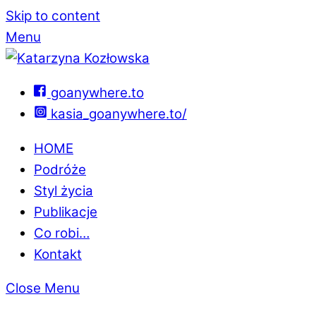
Skip to content
Menu
goanywhere.to
kasia_goanywhere.to/
HOME
Podróże
Styl życia
Publikacje
Co robi…
Kontakt
Close Menu