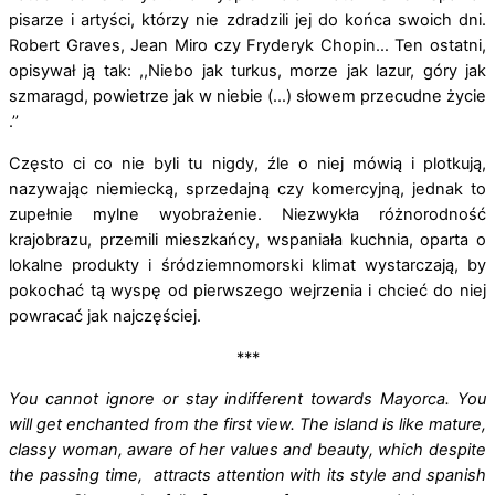
pisarze i artyści, którzy nie zdradzili jej do końca swoich dni.
Robert Graves, Jean Miro czy Fryderyk Chopin… Ten ostatni,
opisywał ją tak: ,,Niebo jak turkus, morze jak lazur, góry jak
szmaragd, powietrze jak w niebie (…) słowem przecudne życie
.’’
Często ci co nie byli tu nigdy, źle o niej mówią i plotkują,
nazywając niemiecką, sprzedajną czy komercyjną, jednak to
zupełnie mylne wyobrażenie. Niezwykła różnorodność
krajobrazu, przemili mieszkańcy, wspaniała kuchnia, oparta o
lokalne produkty i śródziemnomorski klimat wystarczają, by
pokochać tą wyspę od pierwszego wejrzenia i chcieć do niej
powracać jak najczęściej.
***
You cannot ignore or stay indifferent towards Mayorca. You
will get enchanted from the first view. The island is like mature,
classy woman, aware of her values and beauty, which despite
the passing time, attracts attention with its style and spanish