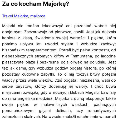
Za co kocham Majorkę?
Travel
Majorka
,
mallorca
Majorki nie można lekceważyć ani pozostać wobec niej
obojętnym. Zaczarowuje od pierwszej chwili. Jest jak dojrzała
kobieta z klasą, świadoma swojej wartości i piękna, która
pomimo upływu lat, uwodzi stylem i wzbudza zachwyt
hiszpańskim temperamentem. Potrafi być pełna kontrastu, od
niebezpiecznych stromych klifów w Tramuntana, po łagodne
piaszczyste plaże i bezkresne pola oliwek na południu. Jest
też jak dama, gdy wzbudza podziw bogatą historią, po której
pozostały cudowne zabytki. To o nią toczyli bitwy potężni
władcy przez wiele wieków. Dziś bogata i niezależna, wabi do
siebie turystów, którzy doceniają jej walory. I choć bywa
miejscami rozwiązła, gdy w nocnych klubach Megaluf bawi się
do rana angielska młodzież, Majorka z dumą eksponuje także
swoje piękno w malowniczych wioskach, pachnących
pomarańczowymi gajami dolinach, czy romantycznych
zatoczkach skalnych. Na wyspie znaleźli natchnienie wspaniali