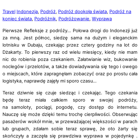
Travel
Indonezja
,
Podróż
,
Podróż dookoła świata
,
Podróż na
koniec świata
,
Podróżnik
,
Podróżowanie
,
Wyprawa
Pierwsze Refleksje z podróży… Połowa drogi do Indonezji już
za mną. Jest północ, siedzę sama na dużym i eleganckim
lotnisku w Dubaju, czekając przez cztery godziny na lot do
Dżakarty. To pierwszy raz od wielu miesięcy, kiedy nie mam
nic do robienia poza czekaniem. Załatwianie wiz, bukowanie
noclegów i przelotów, a także dowiadywania się tego i owego
o miejscach, które zapragnęłam zobaczyć oraz po prostu cała
logistyka, naprawdę zajęły mi sporo czasu…
Teraz dziwnie się czuje siedząc i czekając. Tego czekania
będę teraz miała całkiem sporo w swojej podróży,
na samoloty, pociągi, pogodę, czy dostęp do internetu.
Nauczę się może dzięki temu trochę cierpliwości. Obserwując
pasażerów wokół mnie, w przeważającej większości w parach
lub grupach, zdałam sobie teraz sprawę, że oto żarty się
skończyły a zaczęła się prawdziwa wyprawa w pojedynkę .