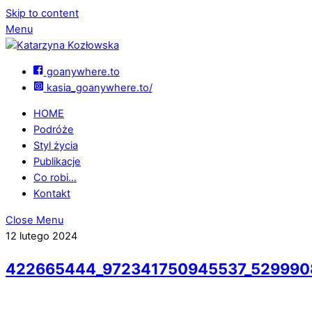
Skip to content
Menu
goanywhere.to
kasia_goanywhere.to/
HOME
Podróże
Styl życia
Publikacje
Co robi…
Kontakt
Close Menu
12 lutego 2024
422665444_972341750945537_529990