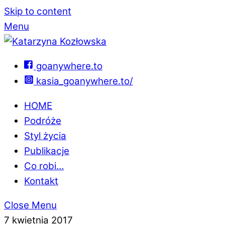
Skip to content
Menu
goanywhere.to
kasia_goanywhere.to/
HOME
Podróże
Styl życia
Publikacje
Co robi…
Kontakt
Close Menu
7 kwietnia 2017