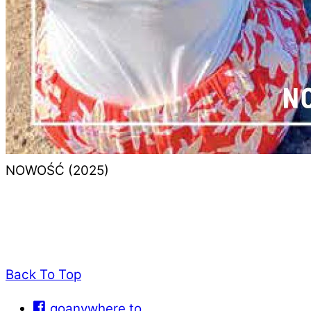
NOWOŚĆ (2025)
Back To Top
goanywhere.to