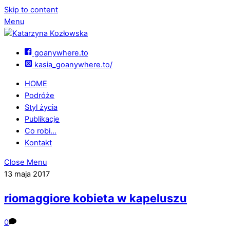
Skip to content
Menu
goanywhere.to
kasia_goanywhere.to/
HOME
Podróże
Styl życia
Publikacje
Co robi…
Kontakt
Close Menu
13 maja 2017
riomaggiore kobieta w kapeluszu
0