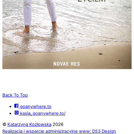
Back To Top
goanywhere.to
kasia_goanywhere.to/
©
Katarzyna Kozłowska
2026
Realizacja i wsparcie administracyjne www: D53 Design