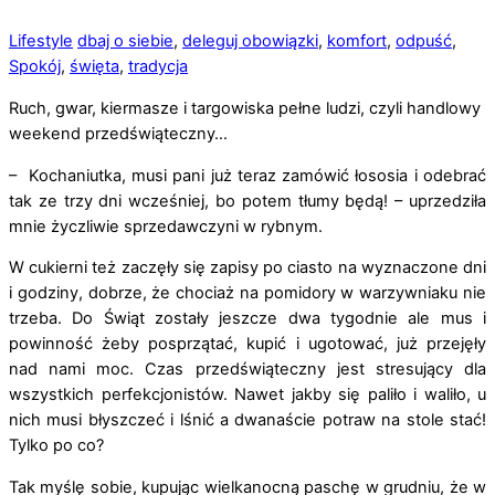
Lifestyle
dbaj o siebie
,
deleguj obowiązki
,
komfort
,
odpuść
,
Spokój
,
święta
,
tradycja
Ruch, gwar, kiermasze i targowiska pełne ludzi, czyli handlowy
weekend przedświąteczny…
– Kochaniutka, musi pani już teraz zamówić łososia i odebrać
tak ze trzy dni wcześniej, bo potem tłumy będą! – uprzedziła
mnie życzliwie sprzedawczyni w rybnym.
W cukierni też zaczęły się zapisy po ciasto na wyznaczone dni
i godziny, dobrze, że chociaż na pomidory w warzywniaku nie
trzeba. Do Świąt zostały jeszcze dwa tygodnie ale mus i
powinność żeby posprzątać, kupić i ugotować, już przejęły
nad nami moc. Czas przedświąteczny jest stresujący dla
wszystkich perfekcjonistów. Nawet jakby się paliło i waliło, u
nich musi błyszczeć i lśnić a dwanaście potraw na stole stać!
Tylko po co?
Tak myślę sobie, kupując wielkanocną paschę w grudniu, że w