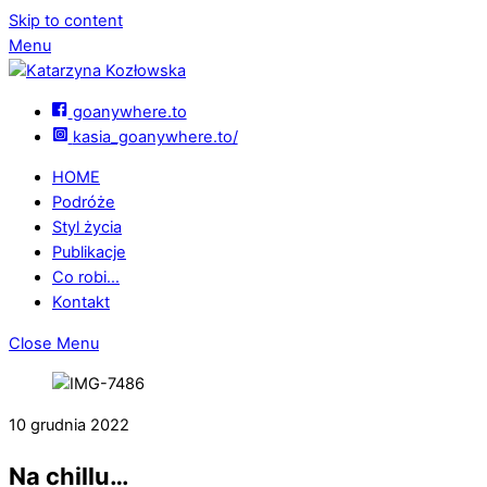
Skip to content
Menu
goanywhere.to
kasia_goanywhere.to/
HOME
Podróże
Styl życia
Publikacje
Co robi…
Kontakt
Close Menu
10 grudnia 2022
Na chillu…