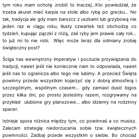
tym roku mam ochotę zrobić to inaczej…Kto powiedział, że
trzeba akurat mieć karpia na stole albo rybę po grecku… No
tak, tradycja ale gdy mam barszcz z uszkami lub grzybową nie
jeden raz w ciągu roku, tłusty czwartek też obchodzę co
tydzień, kupując pączki z różą, zaś ryby jem prawie cały rok…
to już mi to nie robi. Więc może teraz dla odmiany zrobię
świąteczny post?
Ściga nas wewnętrzny imperatyw i poczucie przywiązania do
tradycji, nawet jeśli nie koniecznie nam to odpowiada, nawet
jeśli nas to ogranicza albo tego nie lubimy. A przecież Święta
powinny przede wszystkim kojarzyć się z dobrą atmosferą i
szczególnym, wspólnym czasem… gdy zamiast dusić bigos
przez kilka dni, po prostu jesteśmy razem, rozgrywamy na
przykład ulubione gry planszowe… albo idziemy na rodzinny
spacer.
Istnieje spora różnica między tym, co powinnaś a co musisz.
Zalecam strategię niedorzucania sobie tzw. świątecznych
powinności. Zadbaj przede wszystkim o siebie. Bo chociaż