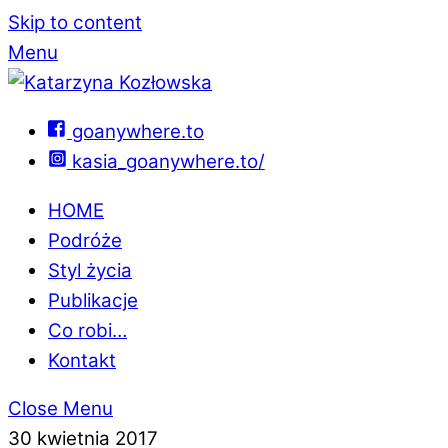
Skip to content
Menu
goanywhere.to
kasia_goanywhere.to/
HOME
Podróże
Styl życia
Publikacje
Co robi…
Kontakt
Close Menu
30 kwietnia 2017