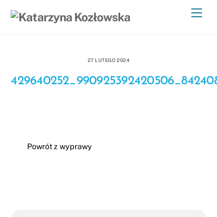
Skip
Men
to
content
27 LUTEGO 2024
429640252_990925392420506_84240
Powrót z wyprawy