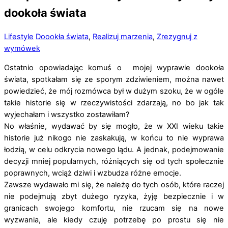
dookoła świata
Lifestyle
Doookła świata
,
Realizuj marzenia
,
Zrezygnuj z
wymówek
Ostatnio opowiadając komuś o mojej wyprawie dookoła
świata, spotkałam się ze sporym zdziwieniem, można nawet
powiedzieć, że mój rozmówca był w dużym szoku, że w ogóle
takie historie się w rzeczywistości zdarzają, no bo jak tak
wyjechałam i wszystko zostawiłam?
No właśnie, wydawać by się mogło, że w XXI wieku takie
historie już nikogo nie zaskakują, w końcu to nie wyprawa
łodzią, w celu odkrycia nowego lądu. A jednak, podejmowanie
decyzji mniej popularnych, różniących się od tych społecznie
poprawnych, wciąż dziwi i wzbudza różne emocje.
Zawsze wydawało mi się, że należę do tych osób, które raczej
nie podejmują zbyt dużego ryzyka, żyję bezpiecznie i w
granicach swojego komfortu, nie rzucam się na nowe
wyzwania, ale kiedy czuję potrzebę po prostu się nie