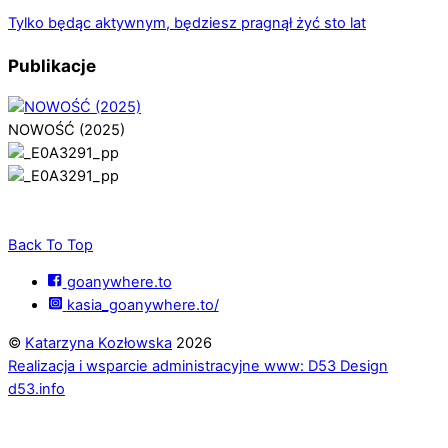
Tylko będąc aktywnym, będziesz pragnął żyć sto lat
Publikacje
NOWOŚĆ (2025)
Back To Top
goanywhere.to
kasia_goanywhere.to/
©
Katarzyna Kozłowska
2026
Realizacja i wsparcie administracyjne www: D53 Design
d53.info