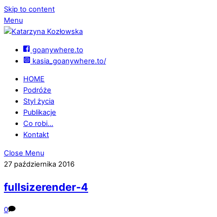
Skip to content
Menu
goanywhere.to
kasia_goanywhere.to/
HOME
Podróże
Styl życia
Publikacje
Co robi…
Kontakt
Close Menu
27 października 2016
fullsizerender-4
0