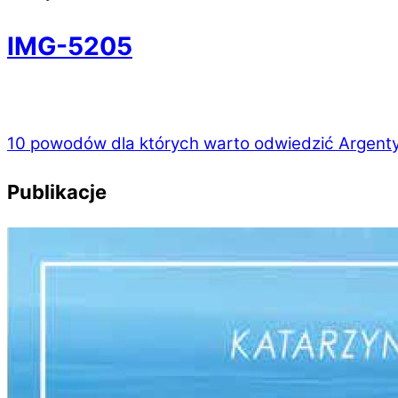
IMG-5205
10 powodów dla których warto odwiedzić Argent
Publikacje