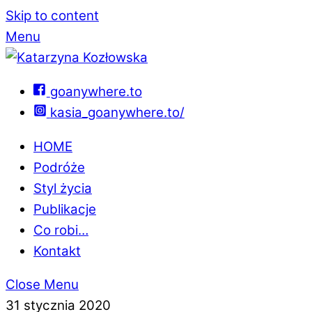
Skip to content
Menu
goanywhere.to
kasia_goanywhere.to/
HOME
Podróże
Styl życia
Publikacje
Co robi…
Kontakt
Close Menu
31 stycznia 2020