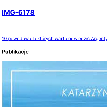
IMG-6178
10 powodów dla których warto odwiedzić Argent
Publikacje