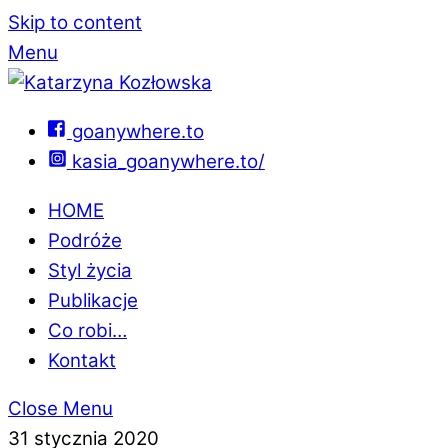
Skip to content
Menu
goanywhere.to
kasia_goanywhere.to/
HOME
Podróże
Styl życia
Publikacje
Co robi…
Kontakt
Close Menu
31 stycznia 2020