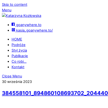
Skip to content
Menu
goanywhere.to
kasia_goanywhere.to/
HOME
Podróże
Styl życia
Publikacje
Co robi…
Kontakt
Close Menu
30 września 2023
384558101_894860108693702_20444