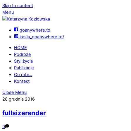
Skip to content
Menu
goanywhere.to
kasia_goanywhere.to/
HOME
Podróże
Styl życia
Publikacje
Co robi…
Kontakt
Close Menu
28 grudnia 2016
fullsizerender
0