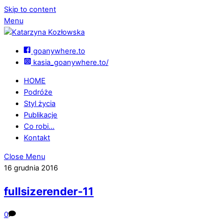
Skip to content
Menu
goanywhere.to
kasia_goanywhere.to/
HOME
Podróże
Styl życia
Publikacje
Co robi…
Kontakt
Close Menu
16 grudnia 2016
fullsizerender-11
0