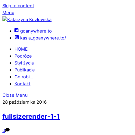
Skip to content
Menu
goanywhere.to
kasia_goanywhere.to/
HOME
Podróże
Styl życia
Publikacje
Co robi…
Kontakt
Close Menu
28 października 2016
fullsizerender-1-1
0