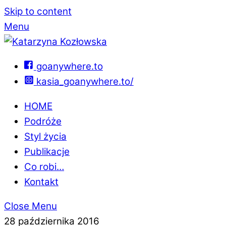
Skip to content
Menu
goanywhere.to
kasia_goanywhere.to/
HOME
Podróże
Styl życia
Publikacje
Co robi…
Kontakt
Close Menu
28 października 2016