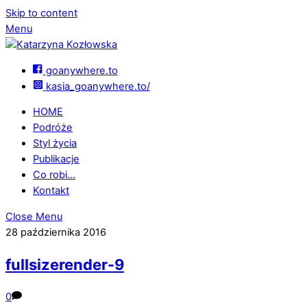
Skip to content
Menu
goanywhere.to
kasia_goanywhere.to/
HOME
Podróże
Styl życia
Publikacje
Co robi…
Kontakt
Close Menu
28 października 2016
fullsizerender-9
0