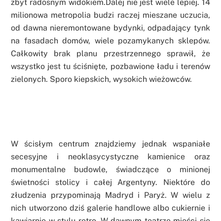
zbyt radosnym widokiem.Dalej nie jest wiele lepiej. 14
milionowa metropolia budzi raczej mieszane uczucia,
od dawna nieremontowane bydynki, odpadający tynk
na fasadach domów, wiele pozamykanych sklepów.
Całkowity brak planu przestrzennego sprawił, że
wszystko jest tu ściśnięte, pozbawione ładu i terenów
zielonych. Sporo kiepskich, wysokich wieżowców.
W ścisłym centrum znajdziemy jednak wspaniałe
secesyjne i neoklasycystyczne kamienice oraz
monumentalne budowle, świadczące o minionej
świetności stolicy i całej Argentyny. Niektóre do
złudzenia przypominają Madryd i Paryż. W wielu z
nich utworzono dziś galerie handlowe albo cukiernie i
kawiarnie w stylu retro. W dawnym teatrze mieści się