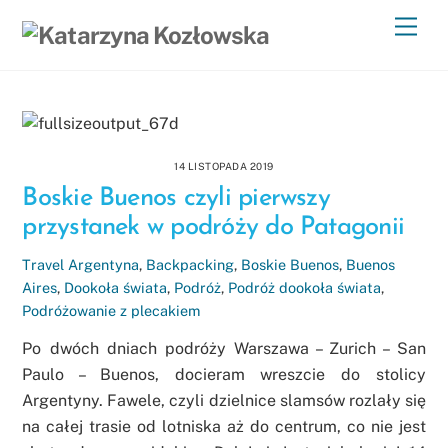
Skip
Men
to
content
14 LISTOPADA 2019
Boskie Buenos czyli pierwszy
przystanek w podróży do Patagonii
Travel
Argentyna
,
Backpacking
,
Boskie Buenos
,
Buenos
Aires
,
Dookoła świata
,
Podróż
,
Podróż dookoła świata
,
Podróżowanie z plecakiem
Po dwóch dniach podróży Warszawa – Zurich – San
Paulo – Buenos, docieram wreszcie do stolicy
Argentyny. Fawele, czyli dzielnice slamsów rozlały się
na całej trasie od lotniska aż do centrum, co nie jest