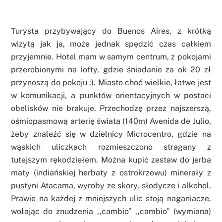
Turysta przybywający do Buenos Aires, z krótką
wizytą jak ja, może jednak spędzić czas całkiem
przyjemnie. Hotel mam w samym centrum, z pokojami
przerobionymi na lofty, gdzie śniadanie za ok 20 zł
przynoszą do pokoju :). Miasto choć wielkie, łatwe jest
w komunikacji, a punktów orientacyjnych w postaci
obelisków nie brakuje. Przechodzę przez najszerszą,
ośmiopasmową arterię świata (140m) Avenida de Julio,
żeby znaleźć się w dzielnicy Microcentro, gdzie na
wąskich uliczkach rozmieszczono stragany z
tutejszym rękodziełem. Można kupić zestaw do jerba
maty (indiańskiej herbaty z ostrokrzewu) minerały z
pustyni Atacama, wyroby ze skory, słodycze i alkohol.
Prawie na każdej z mniejszych ulic stoją naganiacze,
wołając do znudzenia ,,cambio” ,,cambio” (wymiana)