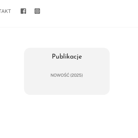
goanywhere.to
kasia_goanywhere.to/
TAKT
Publikacje
NOWOŚĆ (2025)