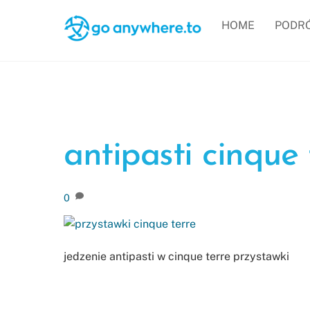
Skip
HOME
PODR
to
content
antipasti cinque 
0
jedzenie antipasti w cinque terre przystawki