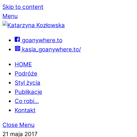
Skip to content
Menu
goanywhere.to
kasia_goanywhere.to/
HOME
Podróże
Styl życia
Publikacje
Co robi…
Kontakt
Close Menu
21 maja 2017