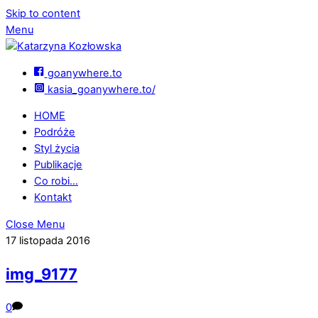
Skip to content
Menu
goanywhere.to
kasia_goanywhere.to/
HOME
Podróże
Styl życia
Publikacje
Co robi…
Kontakt
Close Menu
17 listopada 2016
img_9177
0