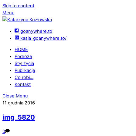
Skip to content
Menu
goanywhere.to
kasia_goanywhere.to/
HOME
Podróże
Styl życia
Publikacje
Co robi…
Kontakt
Close Menu
11 grudnia 2016
img_5820
0