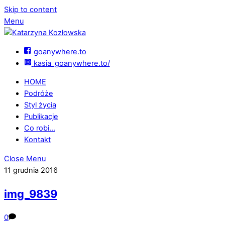
Skip to content
Menu
goanywhere.to
kasia_goanywhere.to/
HOME
Podróże
Styl życia
Publikacje
Co robi…
Kontakt
Close Menu
11 grudnia 2016
img_9839
0