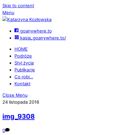
Skip to content
Menu
goanywhere.to
kasia_goanywhere.to/
HOME
Podróże
Styl życia
Publikacje
Co robi…
Kontakt
Close Menu
24 listopada 2016
img_9308
0