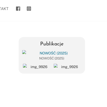
goanywhere.to
kasia_goanywhere.to/
TAKT
Publikacje
NOWOŚĆ (2025)