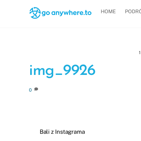
Skip
HOME
PODR
to
content
img_9926
0
Bali z Instagrama