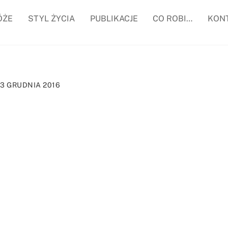
ÓŻE
STYL ŻYCIA
PUBLIKACJE
CO ROBI…
KON
13 GRUDNIA 2016