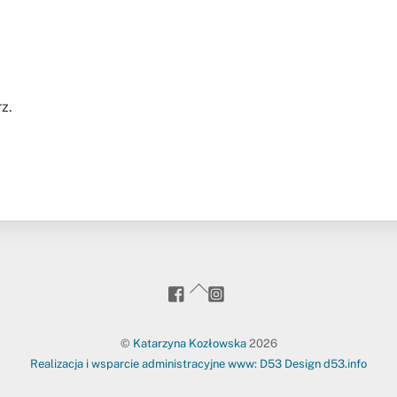
z.
goanywhere.to
kasia_goanywhere.to/
Back
To
Top
©
Katarzyna Kozłowska
2026
Realizacja i wsparcie administracyjne www: D53 Design d53.info