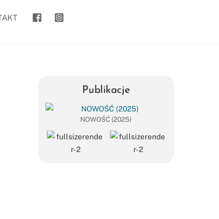
goanywhere.to
kasia_goanywhere.to/
TAKT
Publikacje
NOWOŚĆ (2025)