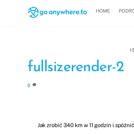
Skip
HOME
PODR
to
content
1
fullsizerender-2
0
Jak zrobić 340 km w 11 godzin i spóźni