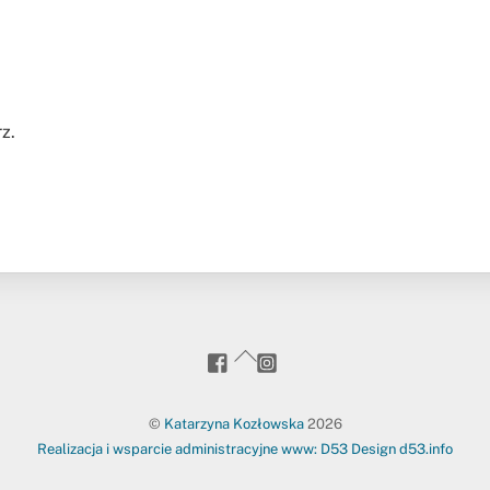
z.
goanywhere.to
kasia_goanywhere.to/
Back
To
Top
©
Katarzyna Kozłowska
2026
Realizacja i wsparcie administracyjne www: D53 Design d53.info