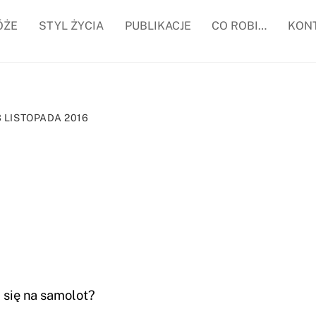
ÓŻE
STYL ŻYCIA
PUBLIKACJE
CO ROBI…
KON
3 LISTOPADA 2016
ć się na samolot?