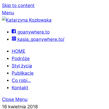
Skip to content
Menu
goanywhere.to
kasia_goanywhere.to/
HOME
Podróże
Styl życia
Publikacje
Co robi…
Kontakt
Close Menu
16 kwietnia 2018