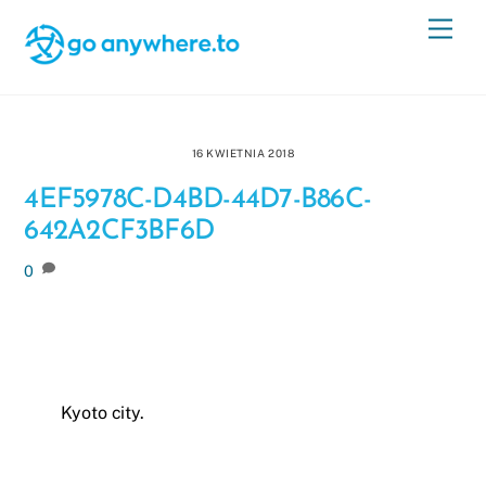
Skip
Men
to
content
16 KWIETNIA 2018
4EF5978C-D4BD-44D7-B86C-
642A2CF3BF6D
0
Kyoto city.