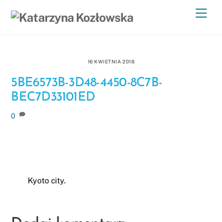
Skip
Men
to
content
16 KWIETNIA 2018
5BE6573B-3D48-4450-8C7B-
BEC7D33101ED
0
Kyoto city.