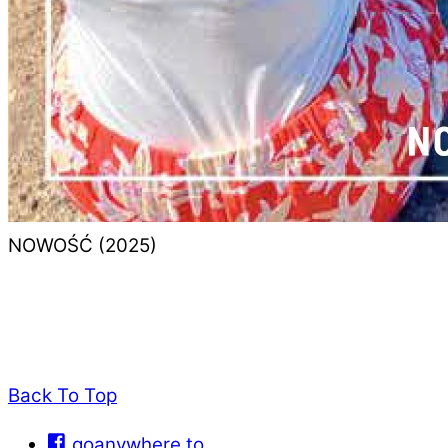
NOWOŚĆ (2025)
Back To Top
goanywhere.to