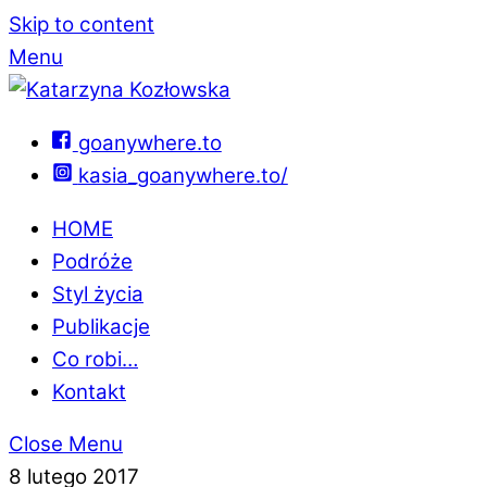
Skip to content
Menu
goanywhere.to
kasia_goanywhere.to/
HOME
Podróże
Styl życia
Publikacje
Co robi…
Kontakt
Close Menu
8 lutego 2017