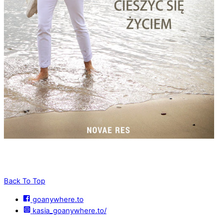
Back To Top
goanywhere.to
kasia_goanywhere.to/