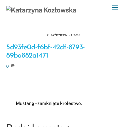
Skip
Men
to
content
21 PAŹDZIERNIKA 2018
5d93fe0d-f6bf-42df-8793-
89ba882a1471
0
Mustang – zamknięte królestwo.