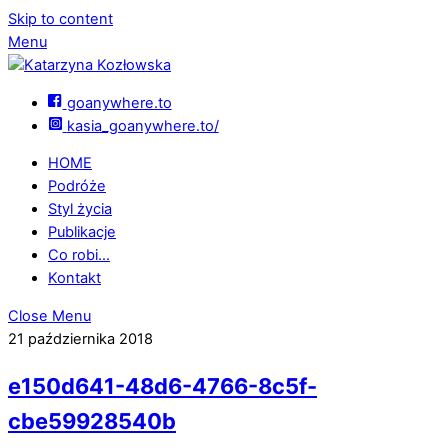
Skip to content
Menu
goanywhere.to
kasia_goanywhere.to/
HOME
Podróże
Styl życia
Publikacje
Co robi…
Kontakt
Close Menu
21 października 2018
e150d641-48d6-4766-8c5f-
cbe59928540b