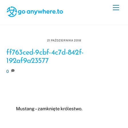
Skip
Men
to
content
21 PAŹDZIERNIKA 2018
ff763ced-9cbf-4c7d-842f-
192af9a23577
0
Mustang – zamknięte królestwo.