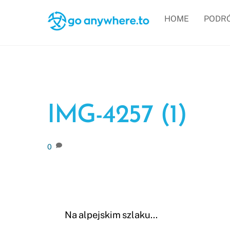
Skip
HOME
PODR
to
content
IMG-4257 (1)
0
Na alpejskim szlaku…