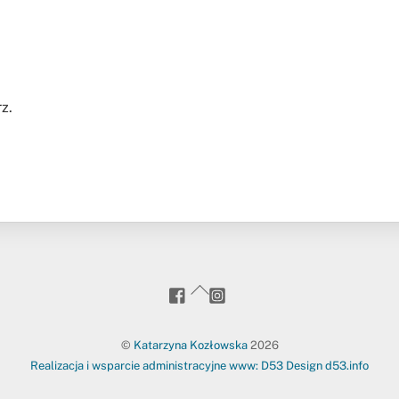
z.
goanywhere.to
kasia_goanywhere.to/
Back
To
Top
©
Katarzyna Kozłowska
2026
Realizacja i wsparcie administracyjne www: D53 Design d53.info