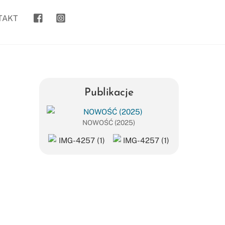
goanywhere.to
kasia_goanywhere.to/
TAKT
Publikacje
NOWOŚĆ (2025)