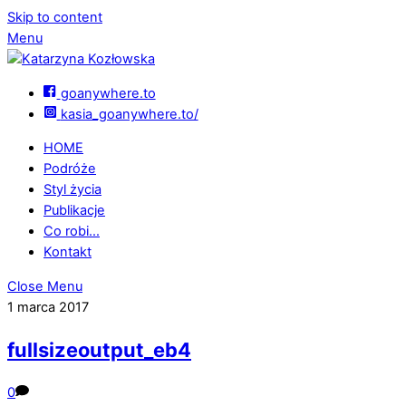
Skip to content
Menu
goanywhere.to
kasia_goanywhere.to/
HOME
Podróże
Styl życia
Publikacje
Co robi…
Kontakt
Close Menu
1 marca 2017
fullsizeoutput_eb4
0