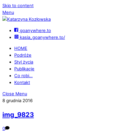
Skip to content
Menu
goanywhere.to
kasia_goanywhere.to/
HOME
Podróże
Styl życia
Publikacje
Co robi…
Kontakt
Close Menu
8 grudnia 2016
img_9823
0