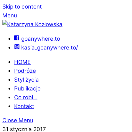
Skip to content
Menu
goanywhere.to
kasia_goanywhere.to/
HOME
Podróże
Styl życia
Publikacje
Co robi…
Kontakt
Close Menu
31 stycznia 2017