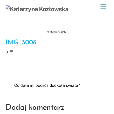
Skip
Men
to
content
9 MARCA 2017
IMG_3008
0
Co dała mi podróż dookoła świata?
Dodaj komentarz