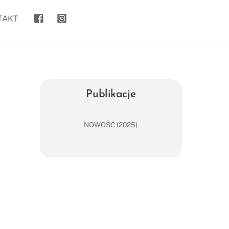
goanywhere.to
kasia_goanywhere.to/
TAKT
Publikacje
NOWOŚĆ (2025)