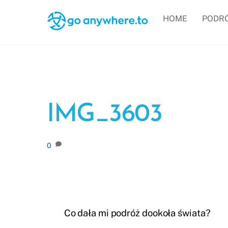
Skip
HOME
PODR
to
content
IMG_3603
0
Co dała mi podróż dookoła świata?