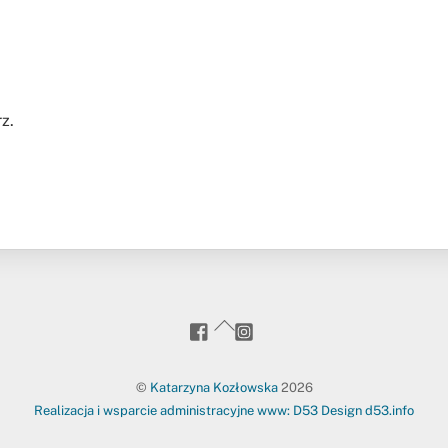
z.
goanywhere.to
kasia_goanywhere.to/
Back
To
Top
©
Katarzyna Kozłowska
2026
Realizacja i wsparcie administracyjne www: D53 Design d53.info