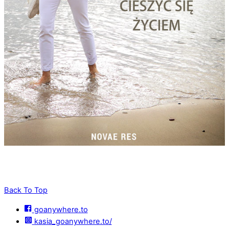
Back To Top
goanywhere.to
kasia_goanywhere.to/