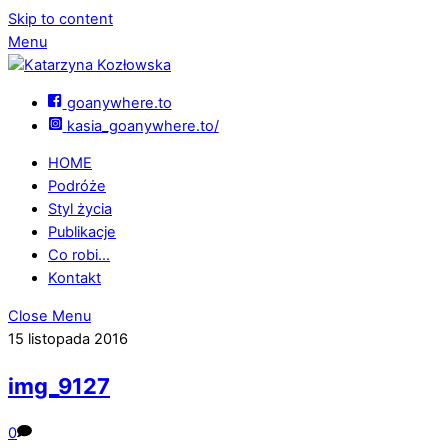
Skip to content
Menu
goanywhere.to
kasia_goanywhere.to/
HOME
Podróże
Styl życia
Publikacje
Co robi…
Kontakt
Close Menu
15 listopada 2016
img_9127
0