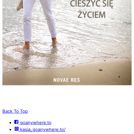
Back To Top
goanywhere.to
kasia_goanywhere.to/