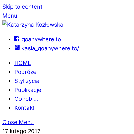
Skip to content
Menu
goanywhere.to
kasia_goanywhere.to/
HOME
Podróże
Styl życia
Publikacje
Co robi…
Kontakt
Close Menu
17 lutego 2017