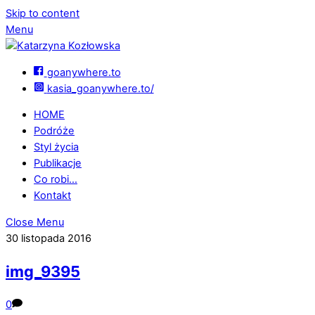
Skip to content
Menu
goanywhere.to
kasia_goanywhere.to/
HOME
Podróże
Styl życia
Publikacje
Co robi…
Kontakt
Close Menu
30 listopada 2016
img_9395
0