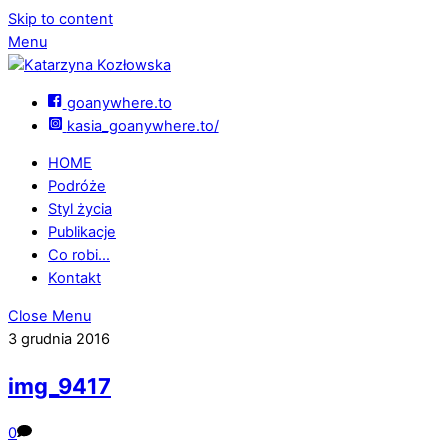
Skip to content
Menu
goanywhere.to
kasia_goanywhere.to/
HOME
Podróże
Styl życia
Publikacje
Co robi…
Kontakt
Close Menu
3 grudnia 2016
img_9417
0