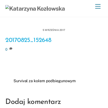
Skip
Men
to
content
5 WRZEŚNIA 2017
20170825_152648
0
Survival za kołem podbiegunowym
Dodaj komentarz